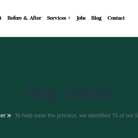
t
Before & After
Services
Jobs
Blog
Contact
Blog Details
er
To help ease the process, we identified 75 of our f