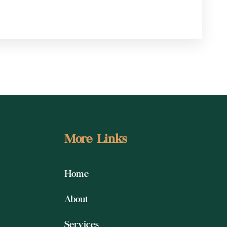
More Links
Home
About
Services